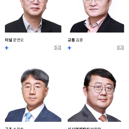
터널
문연오
교통
김훈