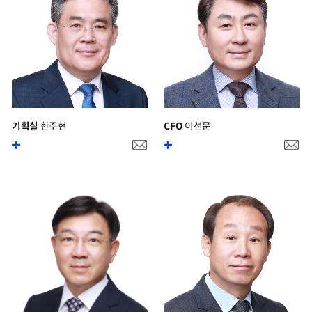
기획실
한주현
CFO
이선문