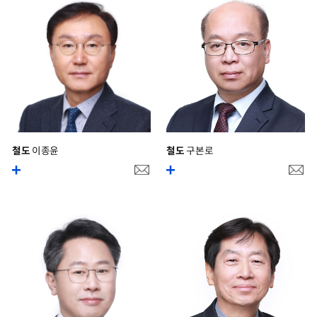
철도
이종윤
철도
구본로