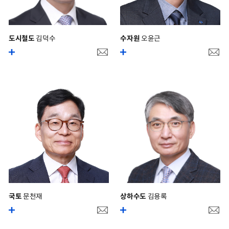
도시철도
김덕수
수자원
오윤근
국토
문천재
상하수도
김용록