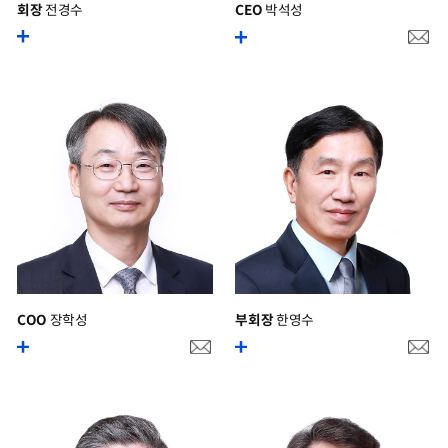
회장
전경수
CEO
박석성
COO
장학성
부회장
한영수