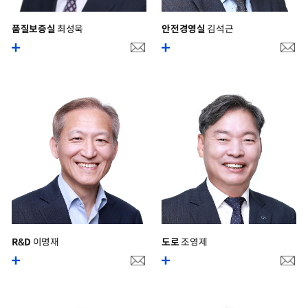
품질보증실
최성욱
안전경영실
김석근
R&D
이명재
도로
조영제