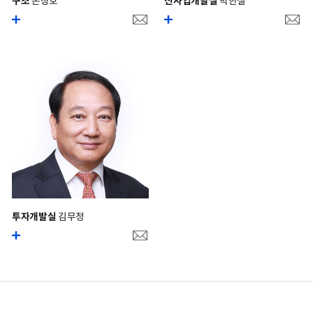
구조
손창호
신사업개발실
박한철
투자개발실
김무정