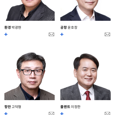
환경
박광현
공항
윤호창
항만
고덕형
플랜트
이정한